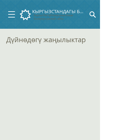
КЫРГЫЗСТАНДАГЫ БАХАИЛЕР
Кыргыз Республикасынын Бахаи
Коомунун расмий сайты
Дүйнөдөгү жаңылыктар