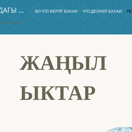
КЫРГЫЗСТАНДАГЫ БАХАИЛЕР
ВО ЧТО ВЕРЯТ БАХАИ
ЧТО ДЕЛАЮТ БАХАИ
Н
ахаи Коомунун
ЖАҢЫЛ
ЫКТАР