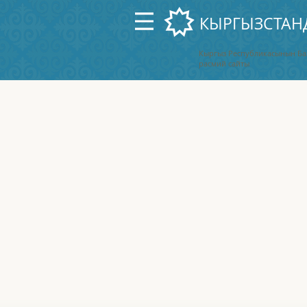
Кыргыз Республикасынын Б
расмий сайты