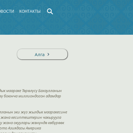
ОВОСТИ
КОНТАКТЫ
Алга
ык маараке Төрөлүсү Бахаулланын
зү боюнча миллиондогон адамдар
улланын эки жүз жылдык мааракесине
н жана кесиптештерин чакырууга
у жана окуулары жөнүндө көбүрөөк
Орто Азиядагы Америка