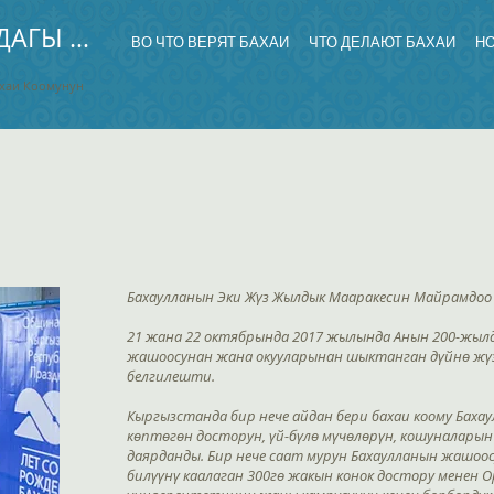
КЫРГЫЗСТАНДАГЫ БАХАИЛЕР
ВО ЧТО ВЕРЯТ БАХАИ
ЧТО ДЕЛАЮТ БАХАИ
Н
ахаи Коомунун
Бахаулланын Эки Жүз Жылдык Мааракесин Майрамдоо
21 жана 22 октябрында 2017 жылында Анын 200-жылд
жашоосунан жана окууларынан шыктанган дүйнө жү
белгилешти.
Кыргызстанда бир нече айдан бери бахаи коому Баха
көптөгөн досторун, үй-бүлө мүчөлөрүн, кошуналары
даярданды. Бир нече саат мурун Бахаулланын жашоос
билүүнү каалаган 300гө жакын конок достору менен 