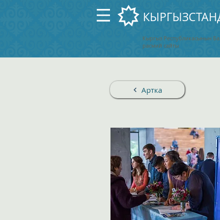
Кыргыз Республикасынын Б
расмий сайты
Артка