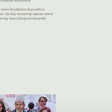
залында чогулушту.
ү жана диндердин биримдиги
н. Кээ бир коноктор көргөн жана
антуу жана Бахаулла жөнүндө