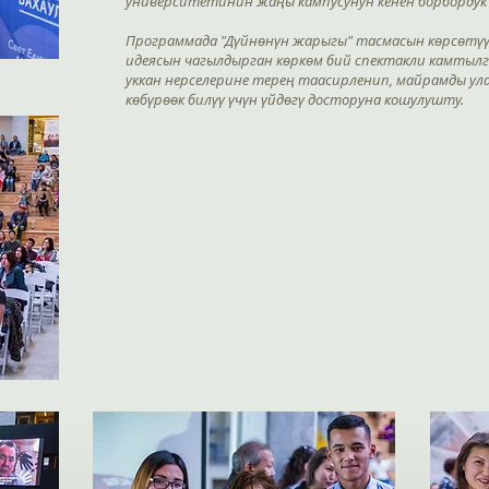
университетинин жаңы кампусунун кенен борбордук 
Программада "Дүйнөнүн жарыгы" тасмасын көрсөтү
идеясын чагылдырган көркөм бий спектакли камтылга
уккан нерселерине терең таасирленип, майрамды ул
көбүрөөк билүү үчүн үйдөгү досторуна кошулушту.