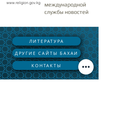
www.religion.gov.kg
международной
службы новостей
ЛИТЕРАТУРА
ДРУГИЕ САЙТЫ БАХАИ
КОНТАКТЫ
Вы можете посетить Национальный Бахаи
Офицерский пер., дом
5.
Центр по адресу:
720014
г. Бишкек, Кыргызская Республика
Секретариат Национального Духовного Собрания
nsa92kg@gmail.com
Национальный центр Бахаи Кыргызстана
Номер телефона:
+ 996 999 29 77 99