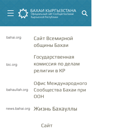
БАХАИ КЫРГЫЗСТАНА
Официальный сайт Сообщества Бахаи
Кыргызской Республики
bahai.org
Cайт Всемирной
общины Бахаи
Государственная
комиссия по делам
bic.org
религии в КР
Офис Международного
Сообщества Бахаи при
bahaullah.org
ООН
Жизнь Бахауллы
news.bahai.org
Сайт